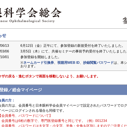
らせ
/06/13
6月12日（金）正午にて、参加登録の新規受付を終了いたしました。
/03/06
3月5日（木）にて、共催セミナーの事前予約受付を終了いたしました
/10/01
参加登録を開始しました。
※
ネームカード引換券
、
視聴用WEB ID
、
抄録閲覧パスワード
は、本
おります。
ウザの戻る・進むボタンで画面を移動しないよう、お願いします。
登録／総会マイページ
会員の方：
会員の方は、会員番号と日本眼科学会会員マイページで設定されたパスワードでログ
イページにログインされる場合も同様です。
【会員番号、パスワードについて】
・会員番号は6桁の数字で、専門医登録番号と同じです。（例）001234
・会員番号、パスワードは大文字・小文字、半角・全角を区別しますのでご注意く