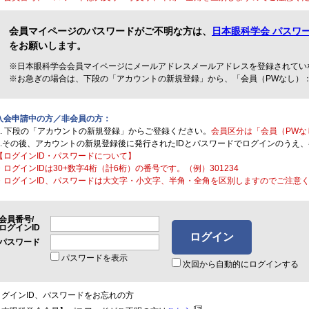
会員マイページのパスワードがご不明な方は、
日本眼科学会 パスワ
をお願いします。
※日本眼科学会会員マイページにメールアドレスメールアドレスを登録されてい
※お急ぎの場合は、下段の「アカウントの新規登録」から、「会員（PWなし）
入会申請中の方／非会員の方：
1. 下段の「アカウントの新規登録」からご登録ください。
会員区分は「会員（PWな
2.その後、アカウントの新規登録後に発行されたIDとパスワードでログインのうえ
【ログインID・パスワードについて】
・ログインIDは30+数字4桁（計6桁）の番号です。（例）301234
・ログインID、パスワードは大文字・小文字、半角・全角を区別しますのでご注意
会員番号/
ログインID
パスワード
パスワードを表示
次回から自動的にログインする
ログインID、パスワードをお忘れの方